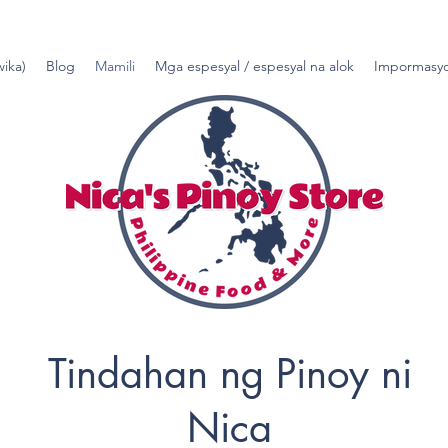
wika)
Blog
Mamili
Mga espesyal / espesyal na alok
Impormasyo
Tindahan ng Pinoy ni
Nica