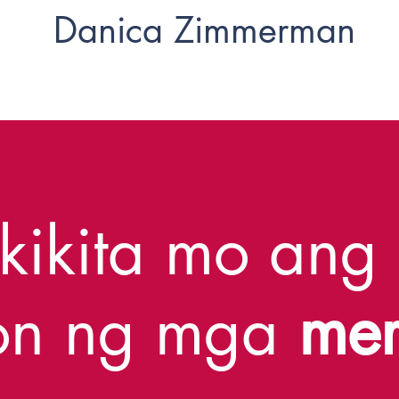
Danica Zimmerman
kikita mo ang
yon ng mga
me