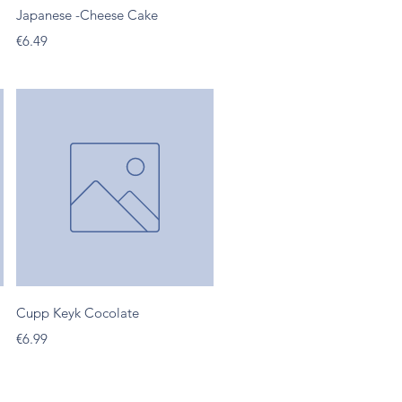
Quick View
Japanese -Cheese Cake
Presyo
€6.49
Quick View
Cupp Keyk Cocolate
Presyo
€6.99