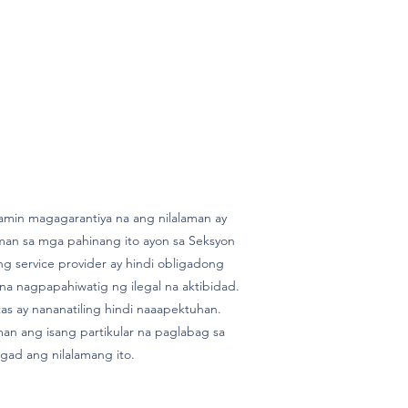
amin magagarantiya na ang nilalaman ay
aman sa mga pahinang ito ayon sa Seksyon
g service provider ay hindi obligadong
a nagpapahiwatig ng ilegal na aktibidad.
s ay nananatiling hindi naaapektuhan.
an ang isang partikular na paglabag sa
gad ang nilalamang ito.