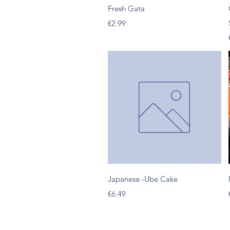
Quick View
Fresh Gata
Presyo
€2.99
Quick View
Japanese -Ube Cake
Presyo
€6.49