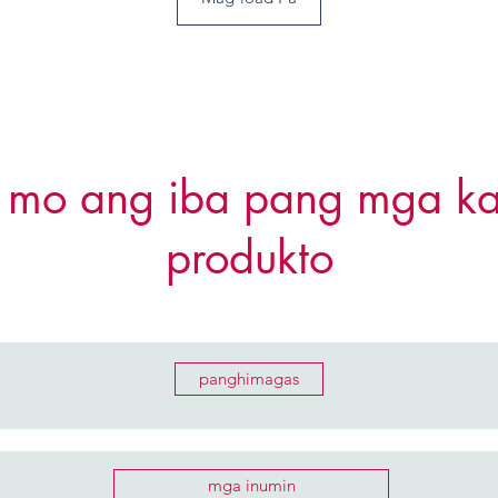
a mo ang iba pang mga kag
produkto
panghimagas
mga inumin