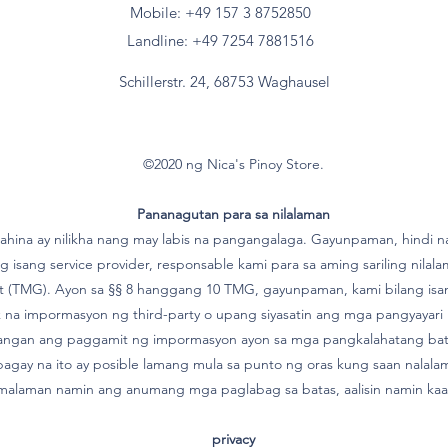
Mobile: +49 157
3 8752850
Landline: +49 7254 7881516
Schillerstr. 24, 68753 Waghausel
©2020 ng Nica's Pinoy Store.
Pananagutan para sa nilalaman
ina ay nilikha nang may labis na pangangalaga. Gayunpaman, hindi n
 isang service provider, responsable kami para sa aming sariling nilal
t (TMG). Ayon sa §§ 8 hanggang 10 TMG, gayunpaman, kami bilang isan
na impormasyon ng third-party o upang siyasatin ang mga pangyayari n
rangan ang paggamit ng impormasyon ayon sa mga pangkalahatang bata
ay na ito ay posible lamang mula sa punto ng oras kung saan nalalam
 malaman namin ang anumang mga paglabag sa batas, aalisin namin kaa
privacy