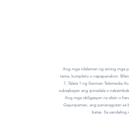
Ang mga nilalaman ng aming mga pah
tama, kumpleto o napapanahon. Bilang
7, Talata 1 ng German Telemedia Ac
subaybayan ang ipinadala o nakaimbak 
Ang mga obligasyon na alisin o ha
Gayunpaman, ang pananagutan sa bag
batas. Sa sandaling