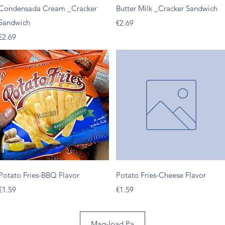
Quick View
Quick View
Condensada Cream _Cracker
Butter Milk _Cracker Sandwich
Sandwich
Presyo
€2.69
Presyo
€2.69
Quick View
Quick View
Potato Fries-BBQ Flavor
Potato Fries-Cheese Flavor
Presyo
Presyo
€1.59
€1.59
Mag-load Pa