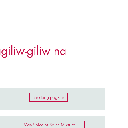
iliw-giliw na
handang pagkain
Mga Spice at Spice Mixture