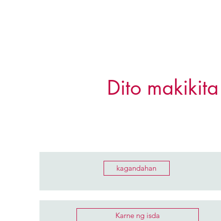
Dito makikit
kagandahan
Karne ng isda