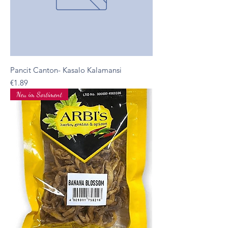
Pancit Canton- Kasalo Kalamansi
Presyo
€1.89
Neu im Sortiment