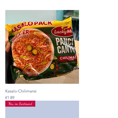
Kasalo-Chilimansi
Presyo
€1.89
Neu im Sortiment