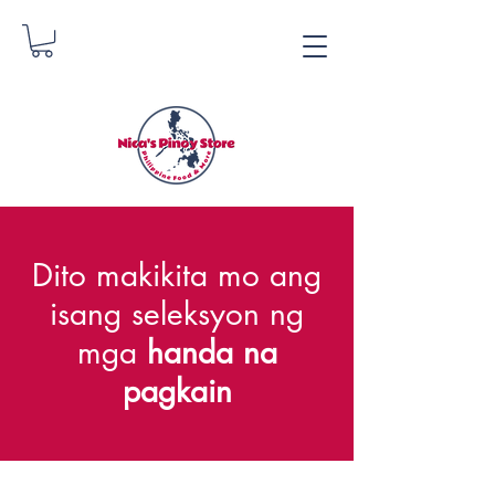
Tindahan ng Pinoy ni
Dito makikita mo ang
Nica
isang seleksyon ng
Danica Zimmerman
mga
handa na
pagkain