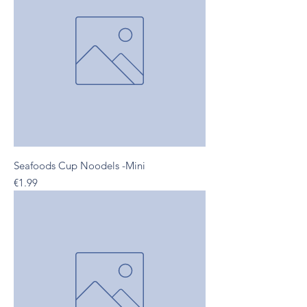
Seafoods Cup Noodels -Mini
Presyo
€1.99