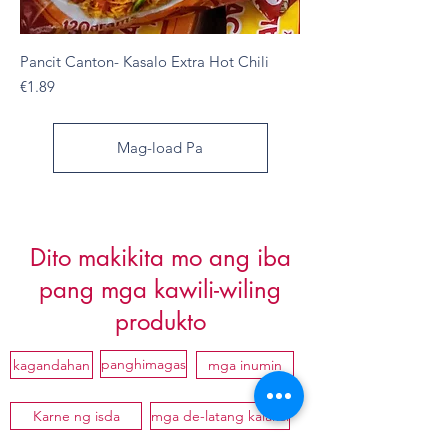
Pancit Canton- Kasalo Extra Hot Chili
Presyo
€1.89
Mag-load Pa
Dito makikita mo ang iba
pang mga kawili-wiling
produkto
panghimagas
kagandahan
mga inumin
Karne ng isda
mga de-latang kalakal