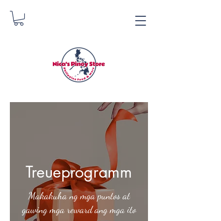
Tindahan ng Pinoy ni
Nica
Danica Zimmerman
Treueprogramm
Makakuha ng mga puntos at
gawing mga reward ang mga ito