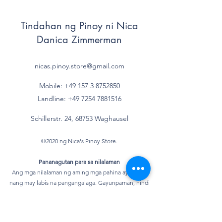
Tindahan ng Pinoy ni Nica
Danica Zimmerman
nicas.pinoy.store@gmail.com
Mobile: +49 157
3 8752850
Landline:
+49 7254 7881516
Schillerstr. 24, 68753 Waghausel
©2020 ng Nica's Pinoy Store.
Pananagutan para sa nilalaman
Ang mga nilalaman ng aming mga pahina ay nilikha
nang may labis na pangangalaga. Gayunpaman, hindi
namin magagarantiya na ang nilalaman ay tama,
kumpleto o napapanahon. Bilang isang service provider,
responsable kami para sa aming sariling nilalaman sa