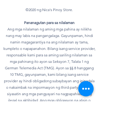
©2020 ng Nica's Pinoy Store.
Pananagutan para sa nilalaman
Ang mga nilalaman ng aming mga pahina ay nilikha
nang may labis na pangangalaga. Gayunpaman, hindi
namin magagarantiya na ang nilalaman ay tama,
kumpleto o napapanahon. Bilang isang service provider,
responsable kami para sa aming sariling nilalaman sa
mga pahinang ito ayon sa Seksyon 7, Talata 1 ng
German Telemedia Act (TMG). Ayon sa §§ 8 hanggang
10 TMG, gayunpaman, kami bilang isang service
provider ay hindi obligadong subaybayan ang ipinadala
o nakaimbak na impormasyon ng third-party o upang
siyasatin ang mga pangyayari na nagpapahiwatig ng
ilegal na aktibidad. Ang mga obligasyon na alisin o
harangan ang paggamit ng impormasyon ayon sa mga
pangkalahatang batas ay nananatiling hindi
naaapektuhan. Gayunpaman, ang pananagutan sa
bagay na ito ay posible lamang mula sa punto ng oras
kung saan nalalaman ang isang partikular na paglabag sa