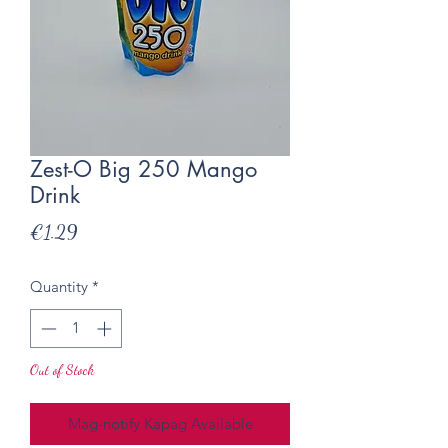
Zest-O Big 250 Mango
Drink
Presyo
€1.29
Quantity
*
Out of Stock
Mag-notify Kapag Available