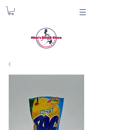
Tindahan ng Pinoy ni
Nica
Danica Zimmerman