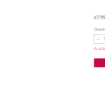
€7.9
Quanti
Out of S