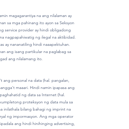
amin magagarantiya na ang nilalaman ay
aman sa mga pahinang ito ayon sa Seksyon
g service provider ay hindi obligadong
a nagpapahiwatig ng ilegal na aktibidad.
s ay nananatiling hindi naaapektuhan.
an ang isang partikular na paglabag sa
gad ang nilalamang ito.
ang personal na data (hal. pangalan,
hangga't maaari. Hindi namin ipapasa ang
paghahatid ng data sa Internet (hal.
kumpletong proteksyon ng data mula sa
 inilathala bilang bahagi ng imprint na
teryal ng impormasyon. Ang mga operator
adala ang hindi hinihinging advertising,