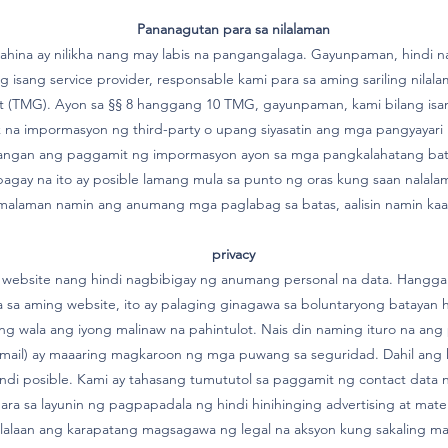
Pananagutan para sa nilalaman
ina ay nilikha nang may labis na pangangalaga. Gayunpaman, hindi n
 isang service provider, responsable kami para sa aming sariling nilal
t (TMG). Ayon sa §§ 8 hanggang 10 TMG, gayunpaman, kami bilang isan
na impormasyon ng third-party o upang siyasatin ang mga pangyayari n
rangan ang paggamit ng impormasyon ayon sa mga pangkalahatang bata
ay na ito ay posible lamang mula sa punto ng oras kung saan nalalam
 malaman namin ang anumang mga paglabag sa batas, aalisin namin kaa
privacy
ebsite nang hindi nagbibigay ng anumang personal na data. Hangga't 
a sa aming website, ito ay palaging ginagawa sa boluntaryong batayan 
ng wala ang iyong malinaw na pahintulot. Nais din naming ituro na ang 
ail) ay maaaring magkaroon ng mga puwang sa seguridad. Dahil ang 
ndi posible. Kami ay tahasang tumututol sa paggamit ng contact data na
para sa layunin ng pagpapadala ng hindi hinihinging advertising at ma
lalaan ang karapatang magsagawa ng legal na aksyon kung sakaling maip