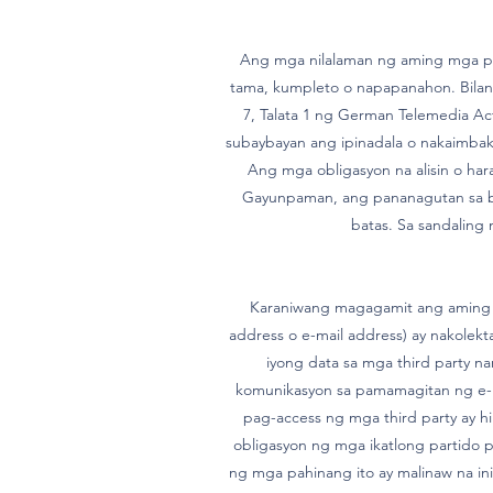
Ang mga nilalaman ng aming mga pah
tama, kumpleto o napapanahon. Bilang
7, Talata 1 ng German Telemedia Ac
subaybayan ang ipinadala o nakaimbak 
Ang mga obligasyon na alisin o ha
Gayunpaman, ang pananagutan sa bag
batas. Sa sandaling
Karaniwang magagamit ang aming w
address o e-mail address) ay nakolekt
iyong data sa mga third party na
komunikasyon sa pamamagitan ng e-m
pag-access ng mga third party ay hi
obligasyon ng mga ikatlong partido 
ng mga pahinang ito ay malinaw na ini