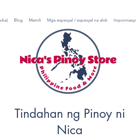
wika)
Blog
Mamili
Mga espesyal / espesyal na alok
Impormasyo
Tindahan ng Pinoy ni
Nica