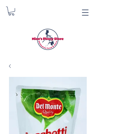
Tindahan ng Pinoy ni
Nica
Danica Zimmerman