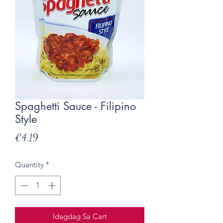
Spaghetti Sauce - Filipino
Style
Presyo
€4.19
Quantity
*
Idagdag Sa Cart