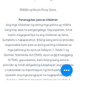
©2020 ng Nica's Pinoy Store.
Pananagutan para sa nilalaman
Ang mga nilalaman ng aming mga pahina ay nilikha
nang may labis na pangangalaga. Gayunpaman, hindi
namin magagarantiya na ang nilalaman ay tama,
kumpleto o napapanahon. Bilang isang service provider,
responsable kami para sa aming sariling nilalaman sa
mga pahinang ito ayon sa Seksyon 7, Talata 1 ng
German Telemedia Act (TMG). Ayon sa §§ 8 hanggang
10 TMG, gayunpaman, kami bilang isang service
provider ay hindi obligadong subaybayan ang ipinadala
o nakaimbak na impormasyon ng third-party o upang
siyasatin ang mga pangyayari na nagpapahiwatig ng
ilegal na aktibidad. Ang mga obligasyon na alisin o
harangan ang paggamit ng impormasyon ayon sa mga
pangkalahatang batas ay nananatiling hindi
naaapektuhan. Gayunpaman, ang pananagutan sa
bagay na ito ay posible lamang mula sa punto ng oras
kung saan nalalaman ang isang partikular na paglabag sa