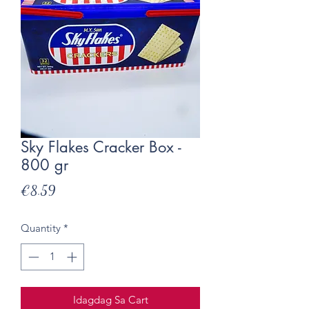
Sky Flakes Cracker Box -
800 gr
Presyo
€8.59
Quantity
*
Idagdag Sa Cart