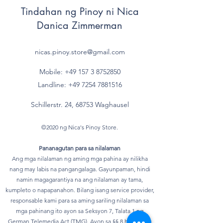
Tindahan ng Pinoy ni Nica
- gesättigte Fettsäuren
16 g
Danica Zimmerman
- einfach ungesättigte
g
Fettsäuren*
nicas.pinoy.store@gmail.com
- mehrfach
g
Mobile: +49 157
3 8752850
ungesättigte
Landline:
+49 7254 7881516
Fettsäuren*
Schillerstr. 24, 68753 Waghausel
Kohlenhydrate
65 g
©2020 ng Nica's Pinoy Store.
davon
Pananagutan para sa nilalaman
- Zucker
< 0,5 g
Ang mga nilalaman ng aming mga pahina ay nilikha
nang may labis na pangangalaga. Gayunpaman, hindi
- mehrwertige
g
namin magagarantiya na ang nilalaman ay tama,
Alkohole*
kumpleto o napapanahon. Bilang isang service provider,
responsable kami para sa aming sariling nilalaman sa
- Stärke*
g
mga pahinang ito ayon sa Seksyon 7, Talata 1 ng
German Telemedia Act (TMG). Ayon sa §§ 8 hanggang