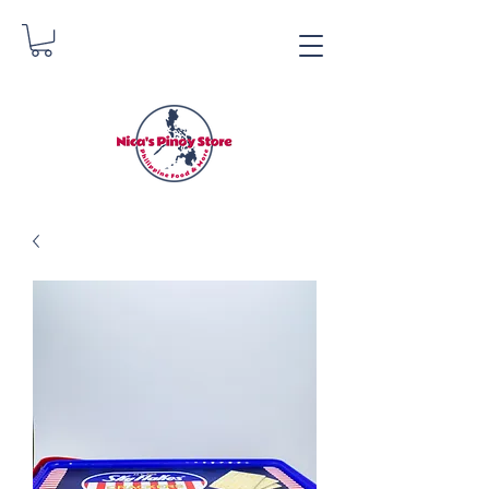
Tindahan ng Pinoy ni
Nica
Danica Zimmerman