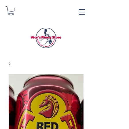
Tindahan ng Pinoy ni
Nica
Danica Zimmerman