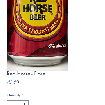
Red Horse - Dose
Presyo
€3.29
Quantity
*