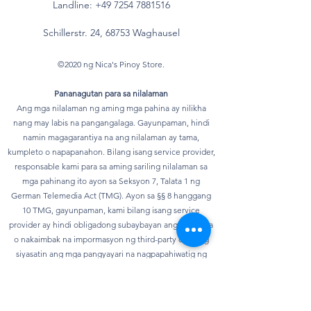
Landline:
+49 7254 7881516
Schillerstr. 24, 68753 Waghausel
©2020 ng Nica's Pinoy Store.
Pananagutan para sa nilalaman
Ang mga nilalaman ng aming mga pahina ay nilikha
nang may labis na pangangalaga. Gayunpaman, hindi
namin magagarantiya na ang nilalaman ay tama,
kumpleto o napapanahon. Bilang isang service provider,
responsable kami para sa aming sariling nilalaman sa
mga pahinang ito ayon sa Seksyon 7, Talata 1 ng
German Telemedia Act (TMG). Ayon sa §§ 8 hanggang
10 TMG, gayunpaman, kami bilang isang service
provider ay hindi obligadong subaybayan ang ipinadala
o nakaimbak na impormasyon ng third-party o upang
siyasatin ang mga pangyayari na nagpapahiwatig ng
ilegal na aktibidad. Ang mga obligasyon na alisin o
harangan ang paggamit ng impormasyon ayon sa mga
pangkalahatang batas ay nananatiling hindi