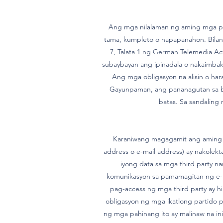
Ang mga nilalaman ng aming mga pah
tama, kumpleto o napapanahon. Bilang
7, Talata 1 ng German Telemedia Ac
subaybayan ang ipinadala o nakaimbak 
Ang mga obligasyon na alisin o ha
Gayunpaman, ang pananagutan sa bag
batas. Sa sandaling
Karaniwang magagamit ang aming w
address o e-mail address) ay nakolekt
iyong data sa mga third party na
komunikasyon sa pamamagitan ng e-m
pag-access ng mga third party ay hi
obligasyon ng mga ikatlong partido 
ng mga pahinang ito ay malinaw na ini