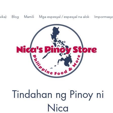
wika)
Blog
Mamili
Mga espesyal / espesyal na alok
Impormasyo
Tindahan ng Pinoy ni
Nica