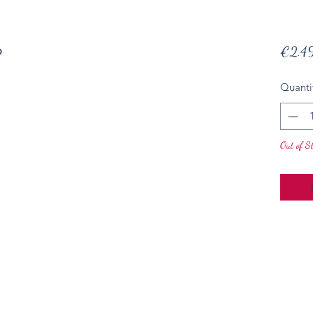
o
€2.4
Quanti
Out of S