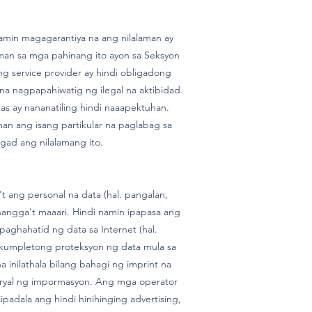
amin magagarantiya na ang nilalaman ay
aman sa mga pahinang ito ayon sa Seksyon
g service provider ay hindi obligadong
a nagpapahiwatig ng ilegal na aktibidad.
s ay nananatiling hindi naaapektuhan.
an ang isang partikular na paglabag sa
gad ang nilalamang ito.
ang personal na data (hal. pangalan,
hangga't maaari. Hindi namin ipapasa ang
paghahatid ng data sa Internet (hal.
kumpletong proteksyon ng data mula sa
 inilathala bilang bahagi ng imprint na
teryal ng impormasyon. Ang mga operator
adala ang hindi hinihinging advertising,