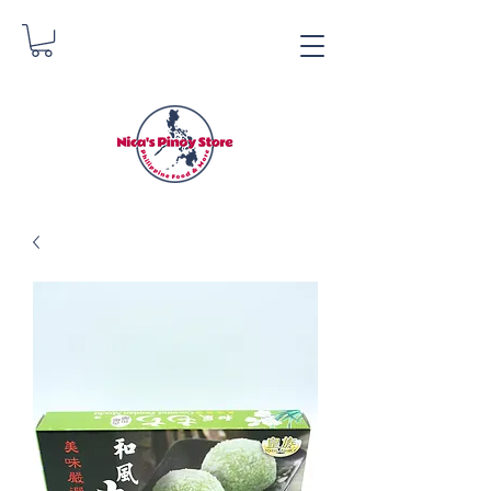
Tindahan ng Pinoy ni
Nica
Danica Zimmerman