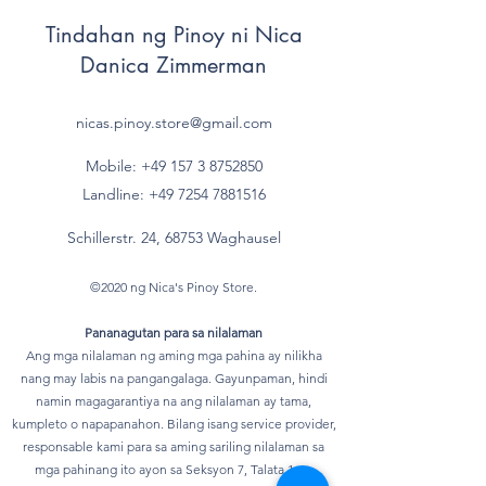
Tindahan ng Pinoy ni Nica
- gesättigte Fettsäuren
1 g
Danica Zimmerman
- einfach ungesättigte
g
Fettsäuren*
nicas.pinoy.store@gmail.com
- mehrfach
g
Mobile: +49 157
3 8752850
ungesättigte
Landline:
+49 7254 7881516
Fettsäuren*
Schillerstr. 24, 68753 Waghausel
Kohlenhydrate
75,6 g
©2020 ng Nica's Pinoy Store.
davon
Pananagutan para sa nilalaman
- Zucker
35,6 g
Ang mga nilalaman ng aming mga pahina ay nilikha
nang may labis na pangangalaga. Gayunpaman, hindi
- mehrwertige
g
namin magagarantiya na ang nilalaman ay tama,
Alkohole*
kumpleto o napapanahon. Bilang isang service provider,
responsable kami para sa aming sariling nilalaman sa
- Stärke*
g
mga pahinang ito ayon sa Seksyon 7, Talata 1 ng