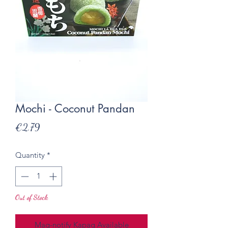
Mochi - Coconut Pandan
Presyo
€2.79
Quantity
*
Out of Stock
Mag-notify Kapag Available