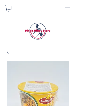
Tindahan ng Pinoy ni
Nica
Danica Zimmerman