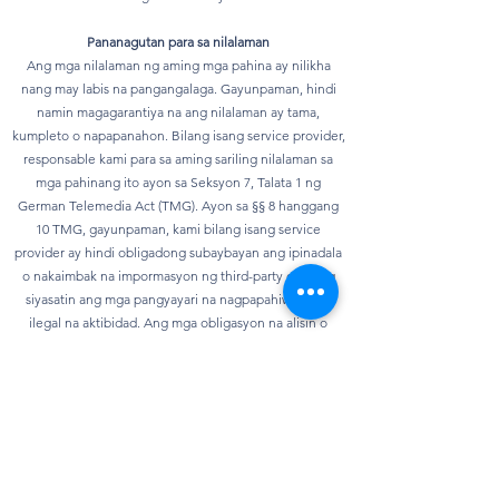
Pananagutan para sa nilalaman
Ang mga nilalaman ng aming mga pahina ay nilikha
nang may labis na pangangalaga. Gayunpaman, hindi
namin magagarantiya na ang nilalaman ay tama,
kumpleto o napapanahon. Bilang isang service provider,
responsable kami para sa aming sariling nilalaman sa
mga pahinang ito ayon sa Seksyon 7, Talata 1 ng
German Telemedia Act (TMG). Ayon sa §§ 8 hanggang
10 TMG, gayunpaman, kami bilang isang service
provider ay hindi obligadong subaybayan ang ipinadala
o nakaimbak na impormasyon ng third-party o upang
siyasatin ang mga pangyayari na nagpapahiwatig ng
ilegal na aktibidad. Ang mga obligasyon na alisin o
harangan ang paggamit ng impormasyon ayon sa mga
pangkalahatang batas ay nananatiling hindi
naaapektuhan. Gayunpaman, ang pananagutan sa
bagay na ito ay posible lamang mula sa punto ng oras
kung saan nalalaman ang isang partikular na paglabag sa
batas. Sa sandaling malaman namin ang anumang mga
paglabag sa batas, aalisin namin kaagad ang nilalamang