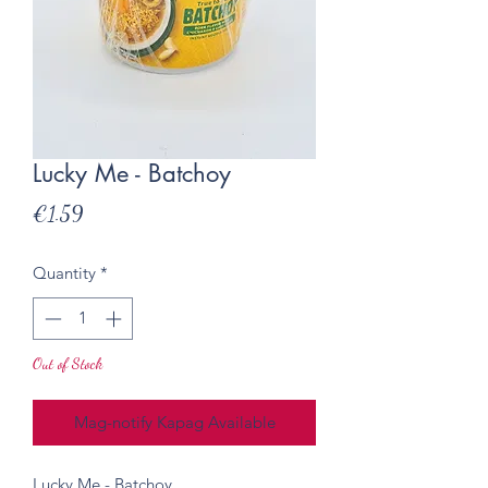
Lucky Me - Batchoy
Presyo
€1.59
Quantity
*
Out of Stock
Mag-notify Kapag Available
Lucky Me - Batchoy