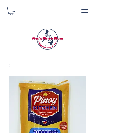
Tindahan ng Pinoy ni
Nica
Danica Zimmerman