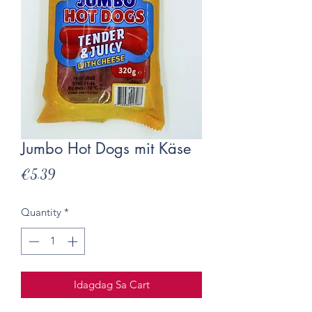
Jumbo Hot Dogs mit Käse
Presyo
€5.39
Quantity
*
Idagdag Sa Cart