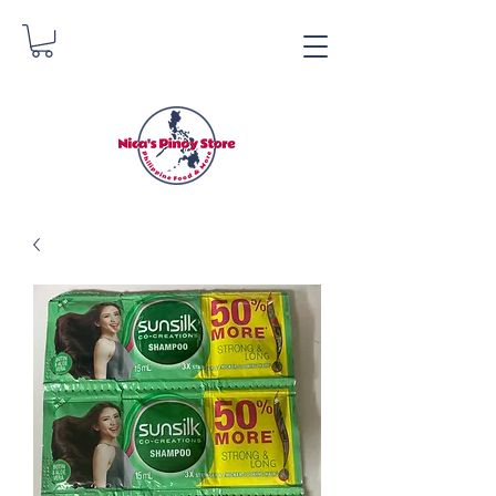
Tindahan ng Pinoy ni
Nica
Danica Zimmerman