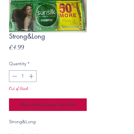
Strong&Long
Presyo
€4.99
Quantity
*
Out of Stock
Mag-notify Kapag Available
Strong&Long