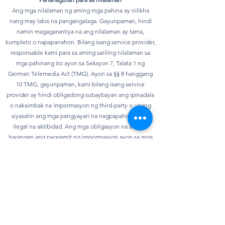
Ang mga nilalaman ng aming mga pahina ay nilikha
nang may labis na pangangalaga. Gayunpaman, hindi
namin magagarantiya na ang nilalaman ay tama,
kumpleto o napapanahon. Bilang isang service provider,
responsable kami para sa aming sariling nilalaman sa
mga pahinang ito ayon sa Seksyon 7, Talata 1 ng
German Telemedia Act (TMG). Ayon sa §§ 8 hanggang
10 TMG, gayunpaman, kami bilang isang service
provider ay hindi obligadong subaybayan ang ipinadala
o nakaimbak na impormasyon ng third-party o upang
siyasatin ang mga pangyayari na nagpapahiwatig ng
ilegal na aktibidad. Ang mga obligasyon na alisin o
harangan ang paggamit ng impormasyon ayon sa mga
pangkalahatang batas ay nananatiling hindi
naaapektuhan. Gayunpaman, ang pananagutan sa
bagay na ito ay posible lamang mula sa punto ng oras
kung saan nalalaman ang isang partikular na paglabag sa
batas. Sa sandaling malaman namin ang anumang mga
paglabag sa batas, aalisin namin kaagad ang nilalamang
ito.