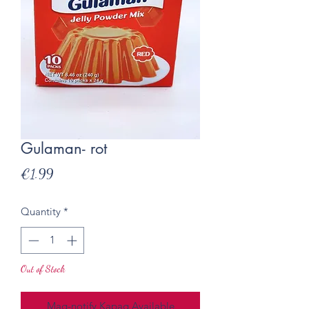
Gulaman- rot
Presyo
€1.99
Quantity
*
Out of Stock
Mag-notify Kapag Available