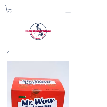
Tindahan ng Pinoy ni
Nica
Danica Zimmerman