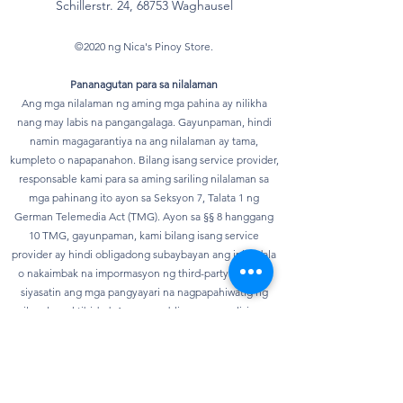
Schillerstr. 24, 68753 Waghausel
©2020 ng Nica's Pinoy Store.
Pananagutan para sa nilalaman
Ang mga nilalaman ng aming mga pahina ay nilikha
nang may labis na pangangalaga. Gayunpaman, hindi
namin magagarantiya na ang nilalaman ay tama,
kumpleto o napapanahon. Bilang isang service provider,
responsable kami para sa aming sariling nilalaman sa
mga pahinang ito ayon sa Seksyon 7, Talata 1 ng
German Telemedia Act (TMG). Ayon sa §§ 8 hanggang
10 TMG, gayunpaman, kami bilang isang service
provider ay hindi obligadong subaybayan ang ipinadala
o nakaimbak na impormasyon ng third-party o upang
siyasatin ang mga pangyayari na nagpapahiwatig ng
ilegal na aktibidad. Ang mga obligasyon na alisin o
harangan ang paggamit ng impormasyon ayon sa mga
pangkalahatang batas ay nananatiling hindi
naaapektuhan. Gayunpaman, ang pananagutan sa
bagay na ito ay posible lamang mula sa punto ng oras