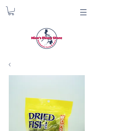
Tindahan ng Pinoy ni
Nica
Danica Zimmerman