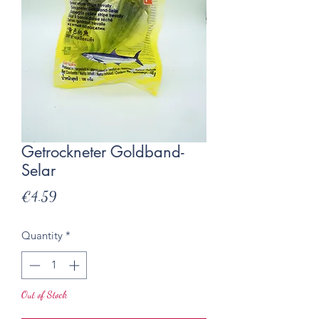
Getrockneter Goldband-
Selar
Presyo
€4.59
Quantity
*
Out of Stock