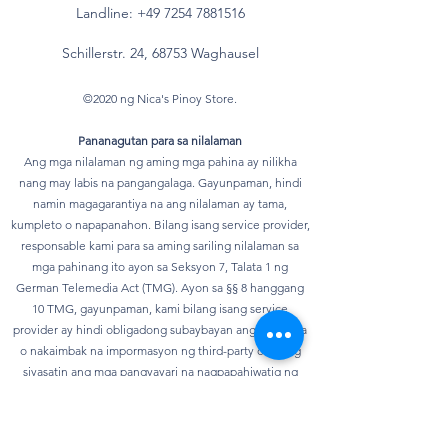
Landline:
+49 7254 7881516
Schillerstr. 24, 68753 Waghausel
©2020 ng Nica's Pinoy Store.
Pananagutan para sa nilalaman
Ang mga nilalaman ng aming mga pahina ay nilikha
nang may labis na pangangalaga. Gayunpaman, hindi
namin magagarantiya na ang nilalaman ay tama,
kumpleto o napapanahon. Bilang isang service provider,
responsable kami para sa aming sariling nilalaman sa
mga pahinang ito ayon sa Seksyon 7, Talata 1 ng
German Telemedia Act (TMG). Ayon sa §§ 8 hanggang
10 TMG, gayunpaman, kami bilang isang service
provider ay hindi obligadong subaybayan ang ipinadala
o nakaimbak na impormasyon ng third-party o upang
siyasatin ang mga pangyayari na nagpapahiwatig ng
ilegal na aktibidad. Ang mga obligasyon na alisin o
harangan ang paggamit ng impormasyon ayon sa mga
pangkalahatang batas ay nananatiling hindi