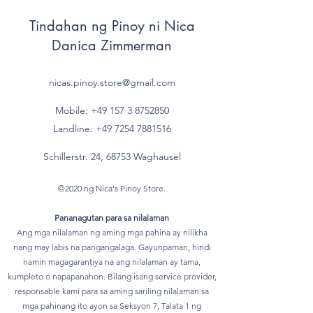
Tindahan ng Pinoy ni Nica
Danica Zimmerman
nicas.pinoy.store@gmail.com
Mobile: +49 157
3 8752850
Landline:
+49 7254 7881516
Schillerstr. 24, 68753 Waghausel
©2020 ng Nica's Pinoy Store.
Pananagutan para sa nilalaman
Ang mga nilalaman ng aming mga pahina ay nilikha
nang may labis na pangangalaga. Gayunpaman, hindi
namin magagarantiya na ang nilalaman ay tama,
kumpleto o napapanahon. Bilang isang service provider,
responsable kami para sa aming sariling nilalaman sa
mga pahinang ito ayon sa Seksyon 7, Talata 1 ng