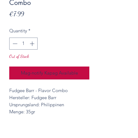
Combo
Presyo
€7.99
Quantity
*
Out of Stock
Mag-notify Kapag Available
Fudgee Barr - Flavor Combo
Hersteller: Fudgee Barr
Ursprungsland: Philippinen
Menge: 35gr