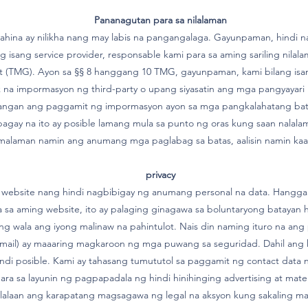
Pananagutan para sa nilalaman
ina ay nilikha nang may labis na pangangalaga. Gayunpaman, hindi n
 isang service provider, responsable kami para sa aming sariling nilal
t (TMG). Ayon sa §§ 8 hanggang 10 TMG, gayunpaman, kami bilang isan
na impormasyon ng third-party o upang siyasatin ang mga pangyayari n
rangan ang paggamit ng impormasyon ayon sa mga pangkalahatang bata
ay na ito ay posible lamang mula sa punto ng oras kung saan nalalam
 malaman namin ang anumang mga paglabag sa batas, aalisin namin kaa
privacy
ebsite nang hindi nagbibigay ng anumang personal na data. Hangga't 
a sa aming website, ito ay palaging ginagawa sa boluntaryong batayan 
ng wala ang iyong malinaw na pahintulot. Nais din naming ituro na ang 
ail) ay maaaring magkaroon ng mga puwang sa seguridad. Dahil ang 
ndi posible. Kami ay tahasang tumututol sa paggamit ng contact data na
para sa layunin ng pagpapadala ng hindi hinihinging advertising at ma
lalaan ang karapatang magsagawa ng legal na aksyon kung sakaling maip