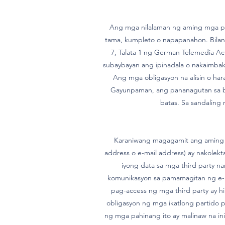
Ang mga nilalaman ng aming mga pah
tama, kumpleto o napapanahon. Bilang
7, Talata 1 ng German Telemedia Ac
subaybayan ang ipinadala o nakaimbak 
Ang mga obligasyon na alisin o ha
Gayunpaman, ang pananagutan sa bag
batas. Sa sandaling
Karaniwang magagamit ang aming w
address o e-mail address) ay nakolekt
iyong data sa mga third party na
komunikasyon sa pamamagitan ng e-m
pag-access ng mga third party ay hi
obligasyon ng mga ikatlong partido 
ng mga pahinang ito ay malinaw na ini