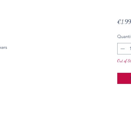
€1.99
Quanti
kers
Out of S