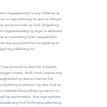
amin magagarantiya na ang nilalaman ay
aman sa mga pahinang ito ayon sa Seksyon
g service provider ay hindi obligadong
a nagpapahiwatig ng ilegal na aktibidad.
s ay nananatiling hindi naaapektuhan.
an ang isang partikular na paglabag sa
gad ang nilalamang ito.
ang personal na data (hal. pangalan,
hangga't maaari. Hindi namin ipapasa ang
paghahatid ng data sa Internet (hal.
kumpletong proteksyon ng data mula sa
 inilathala bilang bahagi ng imprint na
teryal ng impormasyon. Ang mga operator
adala ang hindi hinihinging advertising,