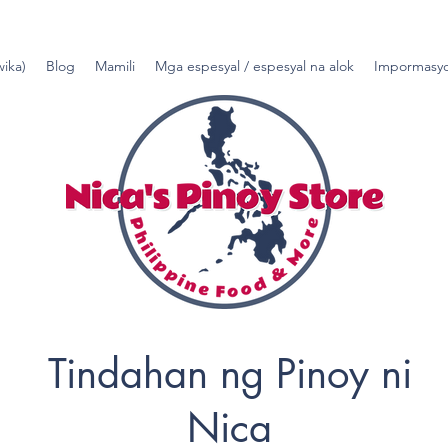
wika)
Blog
Mamili
Mga espesyal / espesyal na alok
Impormasyo
Tindahan ng Pinoy ni
Nica