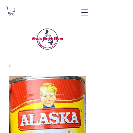
Tindahan ng Pinoy ni
Nica
Danica Zimmerman