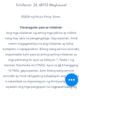
Schillerstr. 24, 68753 Waghausel
©2020 ng Nica's Pinoy Store.
Pananagutan para sa nilalaman
Ang mga nilalaman ng aming mga pahina ay nilikha
nang may labis na pangangalaga. Gayunpaman, hindi
namin magagarantiya na ang nilalaman ay tama,
kumpleto o napapanahon. Bilang isang service provider,
responsable kami para sa aming sariling nilalaman sa
mga pahinang ito ayon sa Seksyon 7, Talata 1 ng
German Telemedia Act (TMG). Ayon sa §§ 8 hanggang
10 TMG, gayunpaman, kami bilang isang service
provider ay hindi obligadong subaybayan ang ipinadala
o nakaimbak na impormasyon ng third-party o upang
siyasatin ang mga pangyayari na nagpapahiwatig ng
ilegal na aktibidad. Ang mga obligasyon na alisin o
harangan ang paggamit ng impormasyon ayon sa mga
pangkalahatang batas ay nananatiling hindi
naaapektuhan. Gayunpaman, ang pananagutan sa
bagay na ito ay posible lamang mula sa punto ng oras