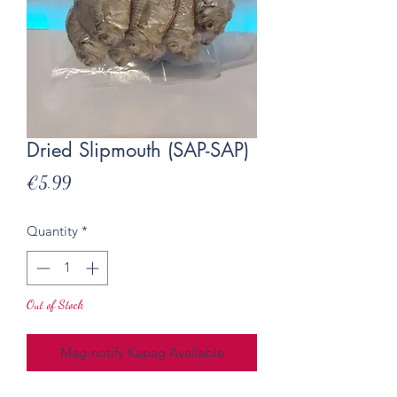
Dried Slipmouth (SAP-SAP)
Presyo
€5.99
Quantity
*
Out of Stock
Mag-notify Kapag Available