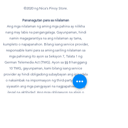
©2020 ng Nica's Pinoy Store.
Pananagutan para sa nilalaman
Ang mga nilalaman ng aming mga pahina ay nilikha
nang may labis na pangangalaga. Gayunpaman, hindi
namin magagarantiya na ang nilalaman ay tama,
kumpleto o napapanahon. Bilang isang service provider,
responsable kami para sa aming sariling nilalaman sa
mga pahinang ito ayon sa Seksyon 7, Talata 1 ng
German Telemedia Act (TMG). Ayon sa §§ 8 hanggang
10 TMG, gayunpaman, kami bilang isang service
provider ay hindi obligadong subaybayan ang ipinadala
o nakaimbak na impormasyon ng third-party o upang
siyasatin ang mga pangyayari na nagpapahiwatig ng
ilegal na aktibidad. Ang mga obligasyon na alisin o
harangan ang paggamit ng impormasyon ayon sa mga
pangkalahatang batas ay nananatiling hindi
naaapektuhan. Gayunpaman, ang pananagutan sa
bagay na ito ay posible lamang mula sa punto ng oras
kung saan nalalaman ang isang partikular na paglabag sa