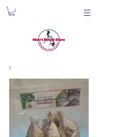
Tindahan ng Pinoy ni
Nica
Danica Zimmerman