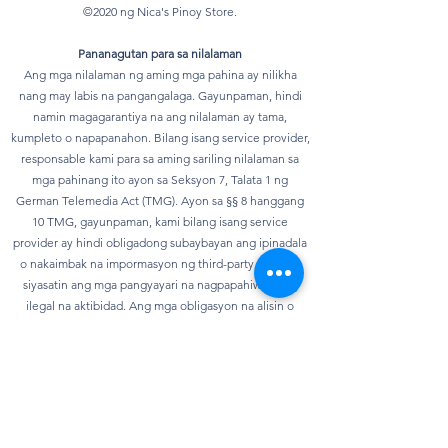
©2020 ng Nica's Pinoy Store.
Pananagutan para sa nilalaman
Ang mga nilalaman ng aming mga pahina ay nilikha
nang may labis na pangangalaga. Gayunpaman, hindi
namin magagarantiya na ang nilalaman ay tama,
kumpleto o napapanahon. Bilang isang service provider,
responsable kami para sa aming sariling nilalaman sa
mga pahinang ito ayon sa Seksyon 7, Talata 1 ng
German Telemedia Act (TMG). Ayon sa §§ 8 hanggang
10 TMG, gayunpaman, kami bilang isang service
provider ay hindi obligadong subaybayan ang ipinadala
o nakaimbak na impormasyon ng third-party o upang
siyasatin ang mga pangyayari na nagpapahiwatig ng
ilegal na aktibidad. Ang mga obligasyon na alisin o
harangan ang paggamit ng impormasyon ayon sa mga
pangkalahatang batas ay nananatiling hindi
naaapektuhan. Gayunpaman, ang pananagutan sa
bagay na ito ay posible lamang mula sa punto ng oras
kung saan nalalaman ang isang partikular na paglabag sa
batas. Sa sandaling malaman namin ang anumang mga