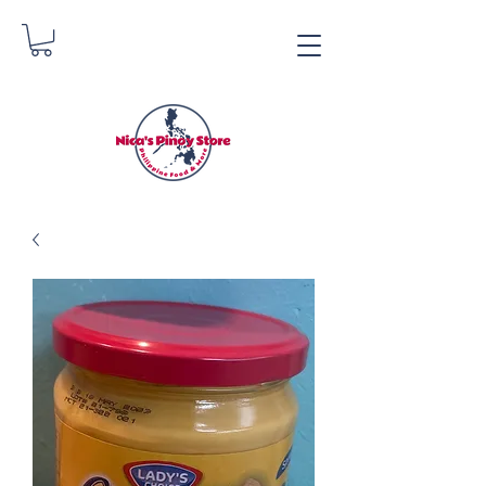
Tindahan ng Pinoy ni
Nica
Danica Zimmerman