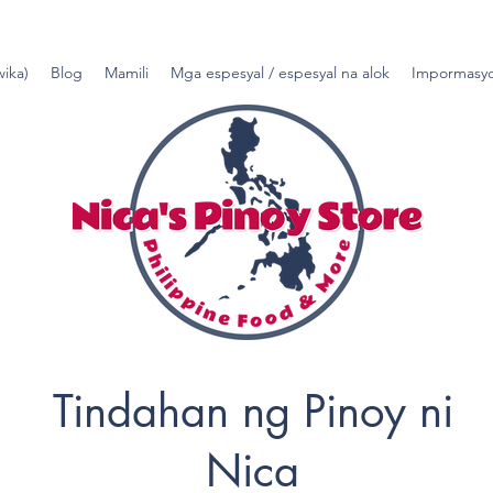
wika)
Blog
Mamili
Mga espesyal / espesyal na alok
Impormasyo
Tindahan ng Pinoy ni
Nica