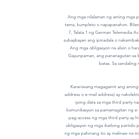
Ang mga nilalaman ng aming mga pah
tama, kumpleto o napapanahon. Bilang
7, Talata 1 ng German Telemedia Ac
subaybayan ang ipinadala o nakaimbak 
Ang mga obligasyon na alisin o ha
Gayunpaman, ang pananagutan sa bag
batas. Sa sandaling
Karaniwang magagamit ang aming w
address o e-mail address) ay nakolekt
iyong data sa mga third party na
komunikasyon sa pamamagitan ng e-m
pag-access ng mga third party ay hi
obligasyon ng mga ikatlong partido 
ng mga pahinang ito ay malinaw na ini