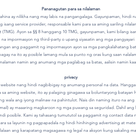
Pananagutan para sa nilalaman
ina ay nilikha nang may labis na pangangalaga. Gayunpaman, hindi n
 isang service provider, responsable kami para sa aming sariling nilal
t (TMG). Ayon sa §§ 8 hanggang 10 TMG, gayunpaman, kami bilang isan
na impormasyon ng third-party o upang siyasatin ang mga pangyayari n
rangan ang paggamit ng impormasyon ayon sa mga pangkalahatang bata
ay na ito ay posible lamang mula sa punto ng oras kung saan nalalam
 malaman namin ang anumang mga paglabag sa batas, aalisin namin kaa
privacy
ebsite nang hindi nagbibigay ng anumang personal na data. Hangga't 
a sa aming website, ito ay palaging ginagawa sa boluntaryong batayan 
ng wala ang iyong malinaw na pahintulot. Nais din naming ituro na ang 
ail) ay maaaring magkaroon ng mga puwang sa seguridad. Dahil ang 
ndi posible. Kami ay tahasang tumututol sa paggamit ng contact data na
para sa layunin ng pagpapadala ng hindi hinihinging advertising at ma
lalaan ang karapatang magsagawa ng legal na aksyon kung sakaling maip