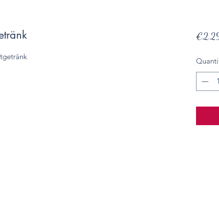
etränk
€2.2
ftgetränk
Quanti