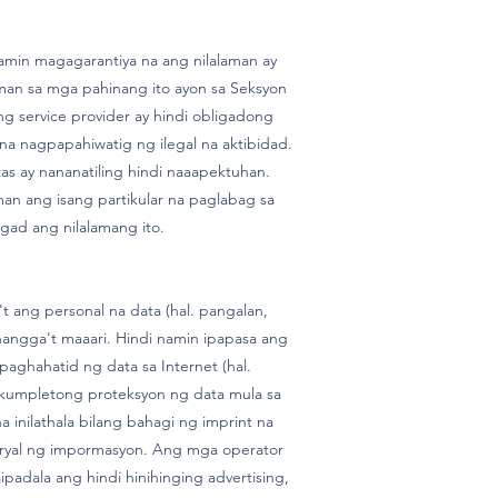
amin magagarantiya na ang nilalaman ay
aman sa mga pahinang ito ayon sa Seksyon
g service provider ay hindi obligadong
a nagpapahiwatig ng ilegal na aktibidad.
s ay nananatiling hindi naaapektuhan.
an ang isang partikular na paglabag sa
gad ang nilalamang ito.
ang personal na data (hal. pangalan,
hangga't maaari. Hindi namin ipapasa ang
paghahatid ng data sa Internet (hal.
kumpletong proteksyon ng data mula sa
 inilathala bilang bahagi ng imprint na
teryal ng impormasyon. Ang mga operator
adala ang hindi hinihinging advertising,