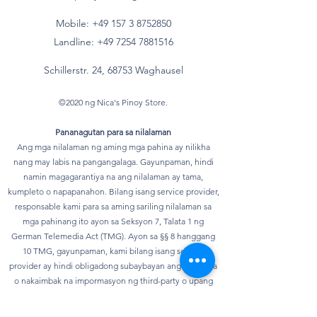
Mobile: +49 157
3 8752850
Landline:
+49 7254 7881516
Schillerstr. 24, 68753 Waghausel
©2020 ng Nica's Pinoy Store.
Pananagutan para sa nilalaman
Ang mga nilalaman ng aming mga pahina ay nilikha
nang may labis na pangangalaga. Gayunpaman, hindi
namin magagarantiya na ang nilalaman ay tama,
kumpleto o napapanahon. Bilang isang service provider,
responsable kami para sa aming sariling nilalaman sa
mga pahinang ito ayon sa Seksyon 7, Talata 1 ng
German Telemedia Act (TMG). Ayon sa §§ 8 hanggang
10 TMG, gayunpaman, kami bilang isang service
provider ay hindi obligadong subaybayan ang ipinadala
o nakaimbak na impormasyon ng third-party o upang
siyasatin ang mga pangyayari na nagpapahiwatig ng
ilegal na aktibidad. Ang mga obligasyon na alisin o