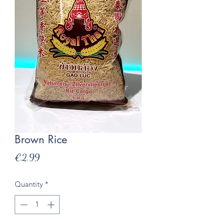
Brown Rice
Presyo
€2.99
Quantity
*