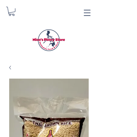
Tindahan ng Pinoy ni
Nica
Danica Zimmerman