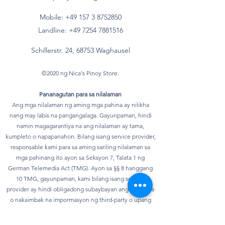
Mobile: +49 157
3 8752850
Landline:
+49 7254 7881516
Schillerstr. 24, 68753 Waghausel
©2020 ng Nica's Pinoy Store.
Pananagutan para sa nilalaman
Ang mga nilalaman ng aming mga pahina ay nilikha
nang may labis na pangangalaga. Gayunpaman, hindi
namin magagarantiya na ang nilalaman ay tama,
kumpleto o napapanahon. Bilang isang service provider,
responsable kami para sa aming sariling nilalaman sa
mga pahinang ito ayon sa Seksyon 7, Talata 1 ng
German Telemedia Act (TMG). Ayon sa §§ 8 hanggang
10 TMG, gayunpaman, kami bilang isang service
provider ay hindi obligadong subaybayan ang ipinadala
o nakaimbak na impormasyon ng third-party o upang
siyasatin ang mga pangyayari na nagpapahiwatig ng
ilegal na aktibidad. Ang mga obligasyon na alisin o