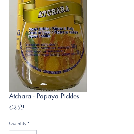
Atchara - Papaya Pickles
Presyo
€2.59
Quantity
*