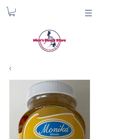
Tindahan ng Pinoy ni
Nica
Danica Zimmerman