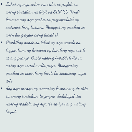
Lahat ng mga online na order at pagbili sa
aming tindahan na higit sa EUR 20 (hindi
kasama ang mga gastos sa pagpapadala) ay
awtomatikong kasama. Mangyaring ipaalam sa
amin kung ayaw mong lumahok.
Hinihiling namin sa lahat ng mga nanalo na
bigyan kami ng larawan ng kanilang mga sarili
at ang premyo. Gusto naming i-publish ito sa
aming mga social media pages. Mangyaring
ipaalam sa amin kung hindi ka sumasang-ayon
dito.
Ang mga premyo ay maaaring kunin nang direkta
sa aming tindahan. Siyempre, ikalulugod din
naming ipadala ang mga ito sa iyo nang walang
bayad.