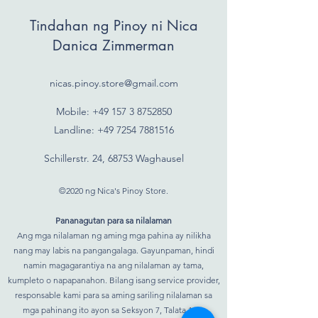
Tindahan ng Pinoy ni Nica
Danica Zimmerman
nicas.pinoy.store@gmail.com
Mobile: +49 157
3 8752850
Landline:
+49 7254 7881516
Schillerstr. 24, 68753 Waghausel
©2020 ng Nica's Pinoy Store.
Pananagutan para sa nilalaman
Ang mga nilalaman ng aming mga pahina ay nilikha
nang may labis na pangangalaga. Gayunpaman, hindi
namin magagarantiya na ang nilalaman ay tama,
kumpleto o napapanahon. Bilang isang service provider,
responsable kami para sa aming sariling nilalaman sa
mga pahinang ito ayon sa Seksyon 7, Talata 1 ng