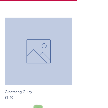
Ginataang Gulay
Presyo
€1.49