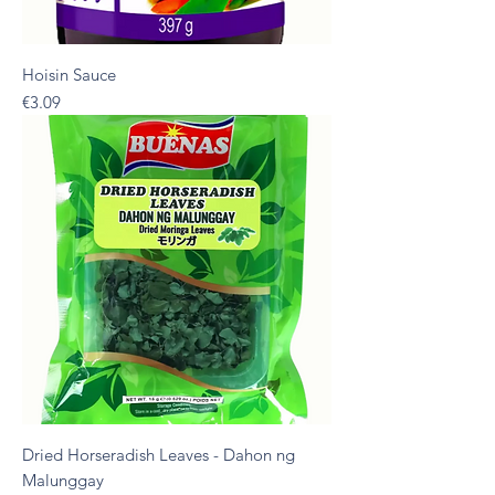
Hoisin Sauce
Presyo
€3.09
Dried Horseradish Leaves - Dahon ng
Malunggay