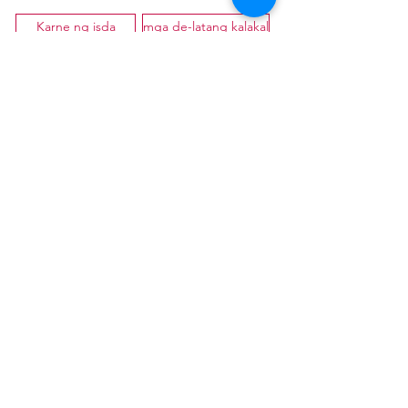
Karne ng isda
mga de-latang kalakal
Mga Spice at Spice Mixture
Mga Produktong Bigas at Bigas
meryenda
frozen na mga produkto
Tindahan ng Pinoy ni Nica
Danica Zimmerman
nicas.pinoy.store@gmail.com
Mobile: +49 157
3 8752850
Landline:
+49 7254 7881516