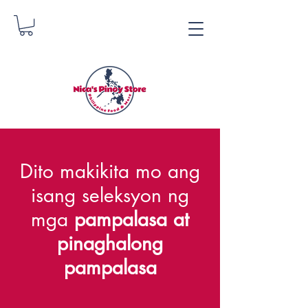
Tindahan ng Pinoy ni
Dito makikita mo ang
Nica
isang seleksyon ng
Danica Zimmerman
mga
pampalasa at
pinaghalong
pampalasa