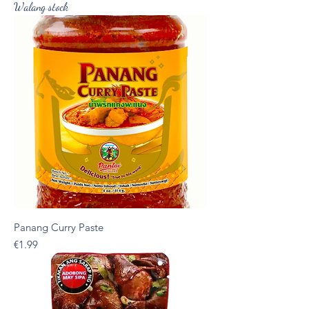
Walang stock
Panang Curry Paste
Presyo
€1.99