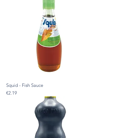
Squid - Fish Sauce
Presyo
€2.19