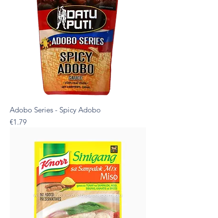
Adobo Series - Spicy Adobo
Presyo
€1.79