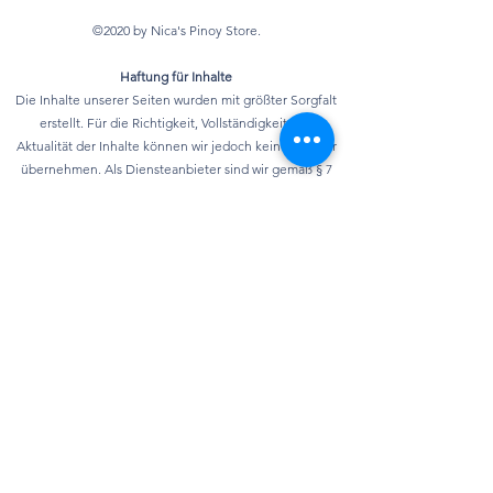
©2020 by Nica's Pinoy Store.
Haftung für Inhalte
Die Inhalte unserer Seiten wurden mit größter Sorgfalt
erstellt. Für die Richtigkeit, Vollständigkeit und
Aktualität der Inhalte können wir jedoch keine Gewähr
übernehmen. Als Diensteanbieter sind wir gemäß § 7
Abs.1 TMG für eigene Inhalte auf diesen Seiten nach
den allgemeinen Gesetzen verantwortlich. Nach §§ 8 bis
10 TMG sind wir als Diensteanbieter jedoch nicht
verpflichtet, übermittelte oder gespeicherte fremde
Informationen zu überwachen oder nach Umständen zu
forschen, die auf eine rechtswidrige Tätigkeit
hinweisen. Verpflichtungen zur Entfernung oder
Sperrung der Nutzung von Informationen nach den
allgemeinen Gesetzen bleiben hiervon unberührt. Eine
diesbezügliche Haftung ist jedoch erst ab dem
Zeitpunkt der Kenntnis einer konkreten
Rechtsverletzung möglich. Bei Bekanntwerden von
entsprechenden Rechtsverletzungen werden wir diese
Inhalte umgehend entfernen.