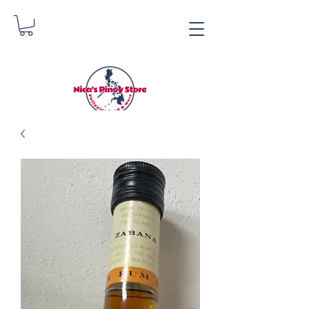
Nica's Pinoy Store
Danica Zimmermann