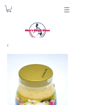
Nica's Pinoy Store
Danica Zimmermann