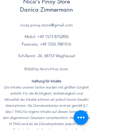
Nica's Pinoy Store
- gesättigte Fettsäuren
6,7 g
Danica Zimmermann
- einfach ungesättigte
g
Fettsäuren*
nicas.pinoy.store@gmail.com
- mehrfach
g
Mobil: +49 157
3 8752850
ungesättigte
Festnetz:
+49 7254 7881516
Fettsäuren*
Schillerstr. 24, 68753 Waghäusel
Kohlenhydrate
26,7 g
©2020 by Nica's Pinoy Store.
davon
Haftung für Inhalte
- Zucker
13,3 g
Die Inhalte unserer Seiten wurden mit größter Sorgfalt
erstellt. Für die Richtigkeit, Vollständigkeit und
- mehrwertige
g
Aktualität der Inhalte können wir jedoch keine Gewähr
Alkohole*
übernehmen. Als Diensteanbieter sind wir gemäß § 7
Abs.1 TMG für eigene Inhalte auf diesen Seiten nach
- Stärke*
g
den allgemeinen Gesetzen verantwortlich. Nach §§ 8 bis
10 TMG sind wir als Diensteanbieter jedoch nicht
Ballaststoffe*
g
verpflichtet, übermittelte oder gespeicherte fremde