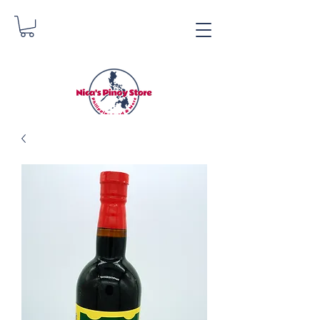
Nica's Pinoy Store
Danica Zimmermann