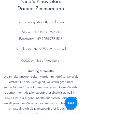
Nica's Pinoy Store
- einfach ungesättigte
g
Danica Zimmermann
Fettsäuren*
nicas.pinoy.store@gmail.com
- mehrfach ungesättigte
g
Fettsäuren*
Mobil: +49 157
3 8752850
Festnetz:
+49 7254 7881516
Kohlenhydrate
< 1 g
Schillerstr. 24, 68753 Waghäusel
davon
- Zucker
©2020 by Nica's Pinoy Store.
0 g
Haftung für Inhalte
- mehrwertige Alkohole*
g
Die Inhalte unserer Seiten wurden mit größter Sorgfalt
erstellt. Für die Richtigkeit, Vollständigkeit und
- Stärke*
g
Aktualität der Inhalte können wir jedoch keine Gewähr
übernehmen. Als Diensteanbieter sind wir gemäß § 7
Ballaststoffe*
g
Abs.1 TMG für eigene Inhalte auf diesen Seiten nach
den allgemeinen Gesetzen verantwortlich. Nach §§ 8 bis
Eiweiß
2 g
10 TMG sind wir als Diensteanbieter jedoch nicht
verpflichtet, übermittelte oder gespeicherte fremde