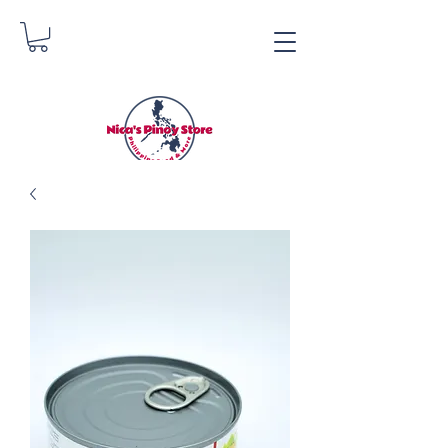
Nica's Pinoy Store
Danica Zimmermann