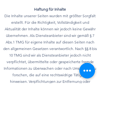
Haftung für Inhalte
Die Inhalte unserer Seiten wurden mit größter Sorgfalt
erstellt. Für die Richtigkeit, Vollständigkeit und
Aktualität der Inhalte können wir jedoch keine Gewähr
übernehmen. Als Diensteanbieter sind wir gemäß § 7
Abs.1 TMG für eigene Inhalte auf diesen Seiten nach
den allgemeinen Gesetzen verantwortlich. Nach §§ 8 bis
10 TMG sind wir als Diensteanbieter jedoch nicht
verpflichtet, übermittelte oder gespeicherte fremde
Informationen zu überwachen oder nach Umständen zu
forschen, die auf eine rechtswidrige Tätigkeit
hinweisen. Verpflichtungen zur Entfernung oder
Sperrung der Nutzung von Informationen nach den
allgemeinen Gesetzen bleiben hiervon unberührt. Eine
diesbezügliche Haftung ist jedoch erst ab dem
Zeitpunkt der Kenntnis einer konkreten
Rechtsverletzung möglich. Bei Bekanntwerden von
entsprechenden Rechtsverletzungen werden wir diese
Inhalte umgehend entfernen.