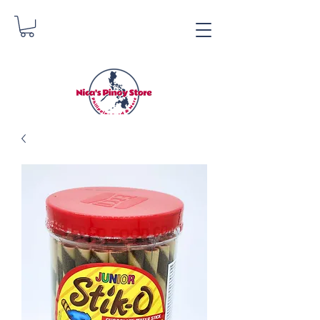
Nica's Pinoy Store
Danica Zimmermann