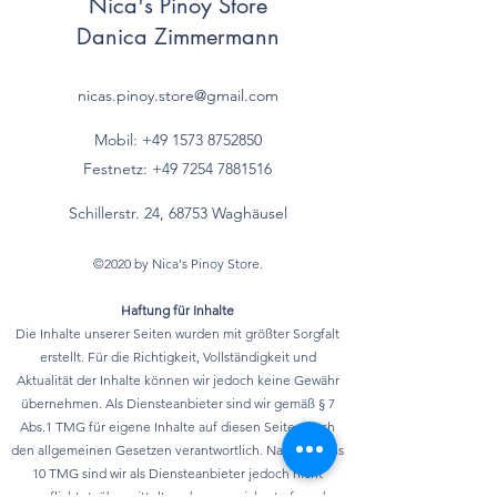
Nica's Pinoy Store
Fettsäuren
Danica Zimmermann
- einfach
g
ungesättigte
nicas.pinoy.store@gmail.com
Fettsäuren*
Mobil: +49 157
3 8752850
- mehrfach
g
Festnetz:
+49 7254 7881516
ungesättigte
Fettsäuren*
Schillerstr. 24, 68753 Waghäusel
Kohlenhydrate
58,7 g
©2020 by Nica's Pinoy Store.
davon
Haftung für Inhalte
Die Inhalte unserer Seiten wurden mit größter Sorgfalt
- Zucker
29,7 g
erstellt. Für die Richtigkeit, Vollständigkeit und
Aktualität der Inhalte können wir jedoch keine Gewähr
- mehrwertige
g
übernehmen. Als Diensteanbieter sind wir gemäß § 7
Alkohole*
Abs.1 TMG für eigene Inhalte auf diesen Seiten nach
den allgemeinen Gesetzen verantwortlich. Nach §§ 8 bis
- Stärke*
g
10 TMG sind wir als Diensteanbieter jedoch nicht
verpflichtet, übermittelte oder gespeicherte fremde