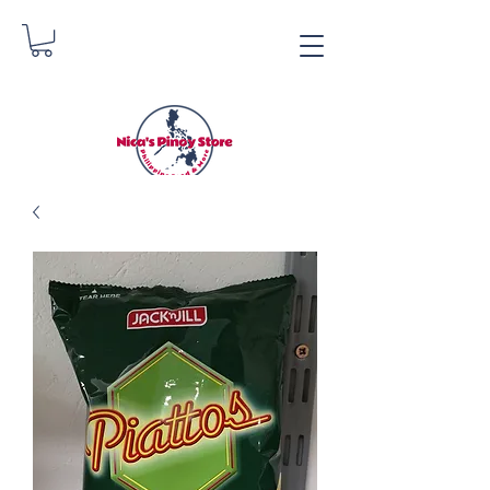
Nica's Pinoy Store
Danica Zimmermann