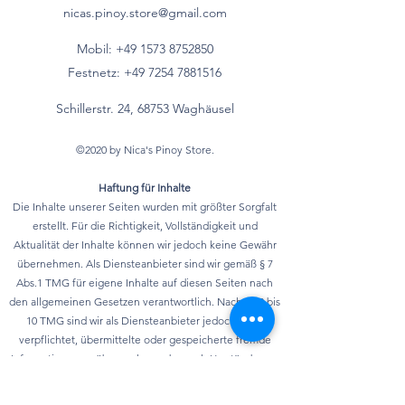
Dieses Produkt kann Spuren von Fisch
nicas.pinoy.store@gmail.com
Fettsäuren*
enthalten. Dieses Produkt enthält Mais
Mobil: +49 157
3 8752850
und Soja, genetisch verändert.
- mehrfach
g
Festnetz:
+49 7254 7881516
ungesättigte
Fettsäuren*
Schillerstr. 24, 68753 Waghäusel
Kohlenhydrate
70 g
©2020 by Nica's Pinoy Store.
davon
Haftung für Inhalte
Die Inhalte unserer Seiten wurden mit größter Sorgfalt
- Zucker
7 g
erstellt. Für die Richtigkeit, Vollständigkeit und
Aktualität der Inhalte können wir jedoch keine Gewähr
- mehrwertige
g
übernehmen. Als Diensteanbieter sind wir gemäß § 7
Alkohole*
Abs.1 TMG für eigene Inhalte auf diesen Seiten nach
den allgemeinen Gesetzen verantwortlich. Nach §§ 8 bis
- Stärke*
g
10 TMG sind wir als Diensteanbieter jedoch nicht
verpflichtet, übermittelte oder gespeicherte fremde
Ballaststoffe*
g
Informationen zu überwachen oder nach Umständen zu
forschen, die auf eine rechtswidrige Tätigkeit
Eiweiß
3 g
hinweisen. Verpflichtungen zur Entfernung oder