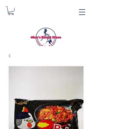
Nica's Pinoy Store
Danica Zimmermann