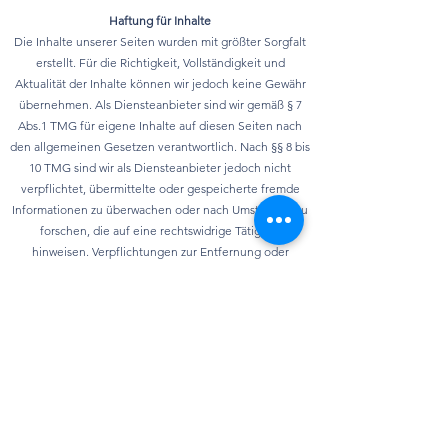
Haftung für Inhalte
Die Inhalte unserer Seiten wurden mit größter Sorgfalt
erstellt. Für die Richtigkeit, Vollständigkeit und
Aktualität der Inhalte können wir jedoch keine Gewähr
übernehmen. Als Diensteanbieter sind wir gemäß § 7
Abs.1 TMG für eigene Inhalte auf diesen Seiten nach
den allgemeinen Gesetzen verantwortlich. Nach §§ 8 bis
10 TMG sind wir als Diensteanbieter jedoch nicht
verpflichtet, übermittelte oder gespeicherte fremde
Informationen zu überwachen oder nach Umständen zu
forschen, die auf eine rechtswidrige Tätigkeit
hinweisen. Verpflichtungen zur Entfernung oder
Sperrung der Nutzung von Informationen nach den
allgemeinen Gesetzen bleiben hiervon unberührt. Eine
diesbezügliche Haftung ist jedoch erst ab dem
Zeitpunkt der Kenntnis einer konkreten
Rechtsverletzung möglich. Bei Bekanntwerden von
entsprechenden Rechtsverletzungen werden wir diese
Inhalte umgehend entfernen.
Datenschutz