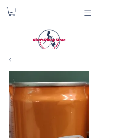
Nica's Pinoy Store
Danica Zimmermann