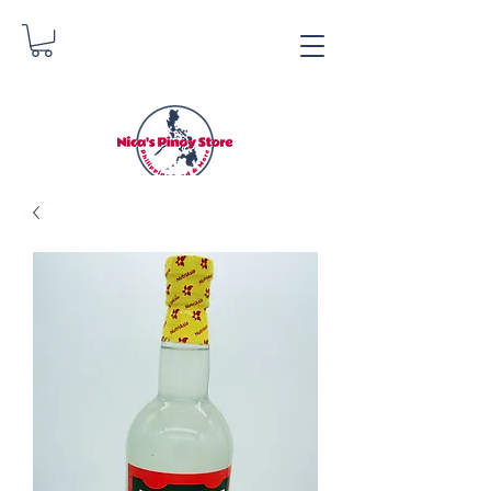
Nica's Pinoy Store
Danica Zimmermann