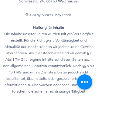
Schillerstr. 24, 68753 Waghäusel
©2020 by Nica's Pinoy Store.
Haftung für Inhalte
Die Inhalte unserer Seiten wurden mit größter Sorgfalt
erstellt. Für die Richtigkeit, Vollständigkeit und
Aktualität der Inhalte können wir jedoch keine Gewähr
übernehmen. Als Diensteanbieter sind wir gemäß § 7
Abs.1 TMG für eigene Inhalte auf diesen Seiten nach
den allgemeinen Gesetzen verantwortlich. Nach §§ 8 bis
10 TMG sind wir als Diensteanbieter jedoch nicht
verpflichtet, übermittelte oder gespeicherte fremde
Informationen zu überwachen oder nach Umständen zu
forschen, die auf eine rechtswidrige Tätigkeit
hinweisen. Verpflichtungen zur Entfernung oder
Sperrung der Nutzung von Informationen nach den
allgemeinen Gesetzen bleiben hiervon unberührt. Eine
diesbezügliche Haftung ist jedoch erst ab dem
Zeitpunkt der Kenntnis einer konkreten
Rechtsverletzung möglich. Bei Bekanntwerden von
entsprechenden Rechtsverletzungen werden wir diese