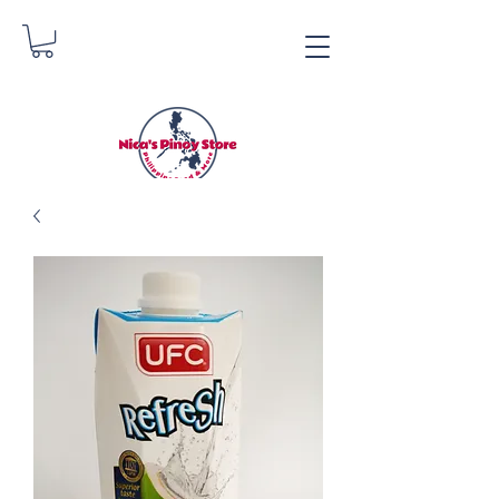
Nica's Pinoy Store
Danica Zimmermann