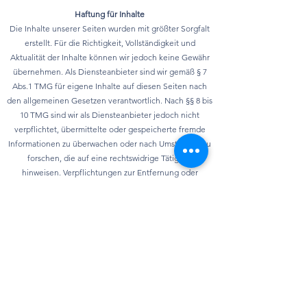
Haftung für Inhalte
Die Inhalte unserer Seiten wurden mit größter Sorgfalt
erstellt. Für die Richtigkeit, Vollständigkeit und
Aktualität der Inhalte können wir jedoch keine Gewähr
übernehmen. Als Diensteanbieter sind wir gemäß § 7
Abs.1 TMG für eigene Inhalte auf diesen Seiten nach
den allgemeinen Gesetzen verantwortlich. Nach §§ 8 bis
10 TMG sind wir als Diensteanbieter jedoch nicht
verpflichtet, übermittelte oder gespeicherte fremde
Informationen zu überwachen oder nach Umständen zu
forschen, die auf eine rechtswidrige Tätigkeit
hinweisen. Verpflichtungen zur Entfernung oder
Sperrung der Nutzung von Informationen nach den
allgemeinen Gesetzen bleiben hiervon unberührt. Eine
diesbezügliche Haftung ist jedoch erst ab dem
Zeitpunkt der Kenntnis einer konkreten
Rechtsverletzung möglich. Bei Bekanntwerden von
entsprechenden Rechtsverletzungen werden wir diese
Inhalte umgehend entfernen.
Datenschutz