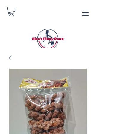
Nica's Pinoy Store
Danica Zimmermann