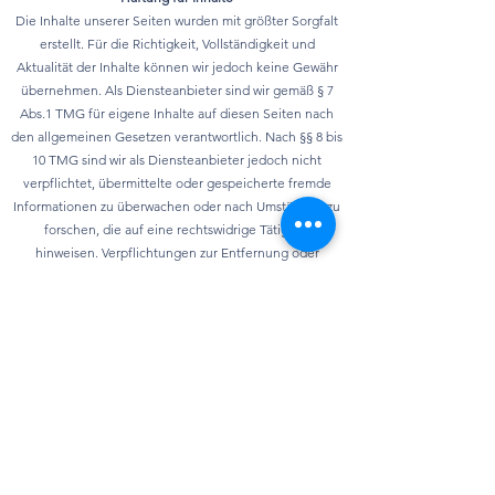
Die Inhalte unserer Seiten wurden mit größter Sorgfalt
erstellt. Für die Richtigkeit, Vollständigkeit und
Aktualität der Inhalte können wir jedoch keine Gewähr
übernehmen. Als Diensteanbieter sind wir gemäß § 7
Abs.1 TMG für eigene Inhalte auf diesen Seiten nach
den allgemeinen Gesetzen verantwortlich. Nach §§ 8 bis
10 TMG sind wir als Diensteanbieter jedoch nicht
verpflichtet, übermittelte oder gespeicherte fremde
Informationen zu überwachen oder nach Umständen zu
forschen, die auf eine rechtswidrige Tätigkeit
hinweisen. Verpflichtungen zur Entfernung oder
Sperrung der Nutzung von Informationen nach den
allgemeinen Gesetzen bleiben hiervon unberührt. Eine
diesbezügliche Haftung ist jedoch erst ab dem
Zeitpunkt der Kenntnis einer konkreten
Rechtsverletzung möglich. Bei Bekanntwerden von
entsprechenden Rechtsverletzungen werden wir diese
Inhalte umgehend entfernen.
Datenschutz
Die Nutzung unserer Webseite ist in der Regel ohne