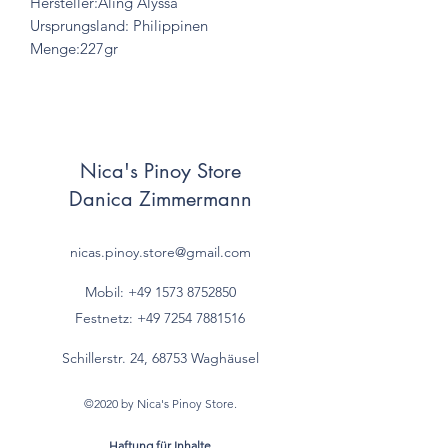
Hersteller:Aling Alyssa
Ursprungsland: Philippinen
Menge:227gr
Nica's Pinoy Store
Danica Zimmermann
nicas.pinoy.store@gmail.com
Mobil: +49 157
3 8752850
Festnetz:
+49 7254 7881516
Schillerstr. 24, 68753 Waghäusel
©2020 by Nica's Pinoy Store.
Haftung für Inhalte