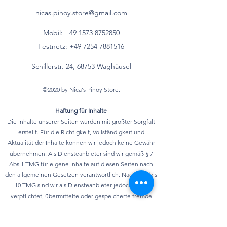
Fettsäuren*
nicas.pinoy.store@gmail.com
- mehrfach
g
Mobil: +49 157
3 8752850
ungesättigte
Festnetz:
+49 7254 7881516
Fettsäuren*
Schillerstr. 24, 68753 Waghäusel
Kohlenhydrate
73 g
©2020 by Nica's Pinoy Store.
davon
Haftung für Inhalte
- Zucker
23 g
Die Inhalte unserer Seiten wurden mit größter Sorgfalt
erstellt. Für die Richtigkeit, Vollständigkeit und
- mehrwertige
g
Aktualität der Inhalte können wir jedoch keine Gewähr
Alkohole*
übernehmen. Als Diensteanbieter sind wir gemäß § 7
Abs.1 TMG für eigene Inhalte auf diesen Seiten nach
- Stärke*
g
den allgemeinen Gesetzen verantwortlich. Nach §§ 8 bis
10 TMG sind wir als Diensteanbieter jedoch nicht
Ballaststoffe*
3 g
verpflichtet, übermittelte oder gespeicherte fremde
Informationen zu überwachen oder nach Umständen zu
Eiweiß
10 g
forschen, die auf eine rechtswidrige Tätigkeit