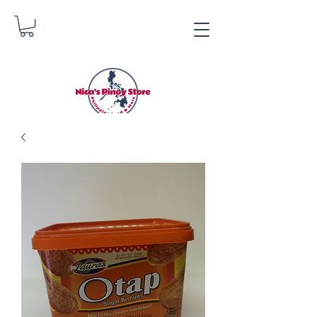
Nica's Pinoy Store
Danica Zimmermann