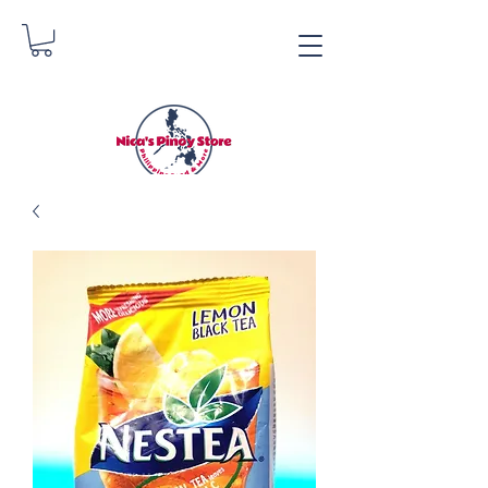
Nica's Pinoy Store
Danica Zimmermann