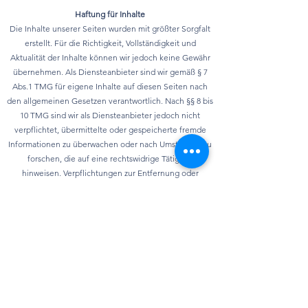
Haftung für Inhalte
Die Inhalte unserer Seiten wurden mit größter Sorgfalt
erstellt. Für die Richtigkeit, Vollständigkeit und
Aktualität der Inhalte können wir jedoch keine Gewähr
übernehmen. Als Diensteanbieter sind wir gemäß § 7
Abs.1 TMG für eigene Inhalte auf diesen Seiten nach
den allgemeinen Gesetzen verantwortlich. Nach §§ 8 bis
10 TMG sind wir als Diensteanbieter jedoch nicht
verpflichtet, übermittelte oder gespeicherte fremde
Informationen zu überwachen oder nach Umständen zu
forschen, die auf eine rechtswidrige Tätigkeit
hinweisen. Verpflichtungen zur Entfernung oder
Sperrung der Nutzung von Informationen nach den
allgemeinen Gesetzen bleiben hiervon unberührt. Eine
diesbezügliche Haftung ist jedoch erst ab dem
Zeitpunkt der Kenntnis einer konkreten
Rechtsverletzung möglich. Bei Bekanntwerden von
entsprechenden Rechtsverletzungen werden wir diese
Inhalte umgehend entfernen.
Datenschutz