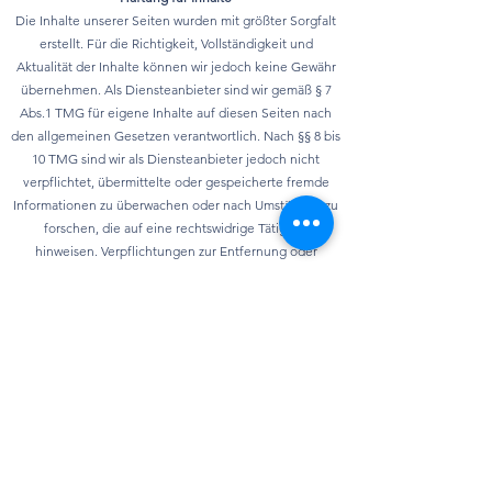
Die Inhalte unserer Seiten wurden mit größter Sorgfalt
erstellt. Für die Richtigkeit, Vollständigkeit und
Aktualität der Inhalte können wir jedoch keine Gewähr
übernehmen. Als Diensteanbieter sind wir gemäß § 7
Abs.1 TMG für eigene Inhalte auf diesen Seiten nach
den allgemeinen Gesetzen verantwortlich. Nach §§ 8 bis
10 TMG sind wir als Diensteanbieter jedoch nicht
verpflichtet, übermittelte oder gespeicherte fremde
Informationen zu überwachen oder nach Umständen zu
forschen, die auf eine rechtswidrige Tätigkeit
hinweisen. Verpflichtungen zur Entfernung oder
Sperrung der Nutzung von Informationen nach den
allgemeinen Gesetzen bleiben hiervon unberührt. Eine
diesbezügliche Haftung ist jedoch erst ab dem
Zeitpunkt der Kenntnis einer konkreten
Rechtsverletzung möglich. Bei Bekanntwerden von
entsprechenden Rechtsverletzungen werden wir diese
Inhalte umgehend entfernen.
Datenschutz
Die Nutzung unserer Webseite ist in der Regel ohne