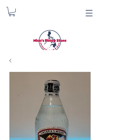
Nica's Pinoy Store
Danica Zimmermann