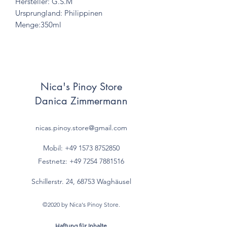
Hersteller: G.S.M
Ursprungland: Philippinen
Menge:350ml
Nica's Pinoy Store
Danica Zimmermann
nicas.pinoy.store@gmail.com
Mobil: +49 157
3 8752850
Festnetz:
+49 7254 7881516
Schillerstr. 24, 68753 Waghäusel
©2020 by Nica's Pinoy Store.
Haftung für Inhalte