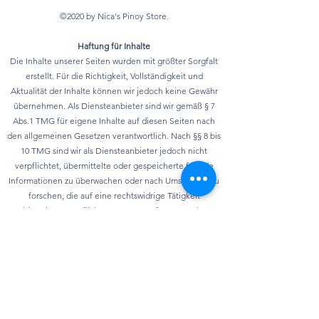
©2020 by Nica's Pinoy Store.
Haftung für Inhalte
Die Inhalte unserer Seiten wurden mit größter Sorgfalt
erstellt. Für die Richtigkeit, Vollständigkeit und
Aktualität der Inhalte können wir jedoch keine Gewähr
übernehmen. Als Diensteanbieter sind wir gemäß § 7
Abs.1 TMG für eigene Inhalte auf diesen Seiten nach
den allgemeinen Gesetzen verantwortlich. Nach §§ 8 bis
10 TMG sind wir als Diensteanbieter jedoch nicht
verpflichtet, übermittelte oder gespeicherte fremde
Informationen zu überwachen oder nach Umständen zu
forschen, die auf eine rechtswidrige Tätigkeit
hinweisen. Verpflichtungen zur Entfernung oder
Sperrung der Nutzung von Informationen nach den
allgemeinen Gesetzen bleiben hiervon unberührt. Eine
diesbezügliche Haftung ist jedoch erst ab dem
Zeitpunkt der Kenntnis einer konkreten
Rechtsverletzung möglich. Bei Bekanntwerden von
entsprechenden Rechtsverletzungen werden wir diese
Inhalte umgehend entfernen.