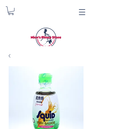
Nica's Pinoy Store
Danica Zimmermann