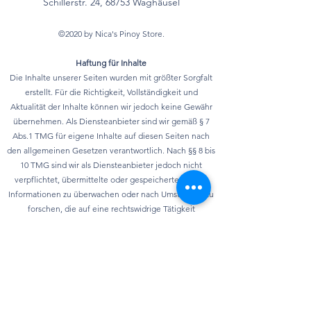
Schillerstr. 24, 68753 Waghäusel
©2020 by Nica's Pinoy Store.
Haftung für Inhalte
Die Inhalte unserer Seiten wurden mit größter Sorgfalt
erstellt. Für die Richtigkeit, Vollständigkeit und
Aktualität der Inhalte können wir jedoch keine Gewähr
übernehmen. Als Diensteanbieter sind wir gemäß § 7
Abs.1 TMG für eigene Inhalte auf diesen Seiten nach
den allgemeinen Gesetzen verantwortlich. Nach §§ 8 bis
10 TMG sind wir als Diensteanbieter jedoch nicht
verpflichtet, übermittelte oder gespeicherte fremde
Informationen zu überwachen oder nach Umständen zu
forschen, die auf eine rechtswidrige Tätigkeit
hinweisen. Verpflichtungen zur Entfernung oder
Sperrung der Nutzung von Informationen nach den
allgemeinen Gesetzen bleiben hiervon unberührt. Eine
diesbezügliche Haftung ist jedoch erst ab dem
Zeitpunkt der Kenntnis einer konkreten
Rechtsverletzung möglich. Bei Bekanntwerden von
entsprechenden Rechtsverletzungen werden wir diese