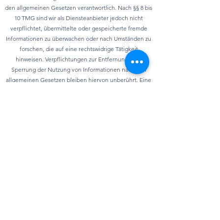
den allgemeinen Gesetzen verantwortlich. Nach §§ 8 bis
10 TMG sind wir als Diensteanbieter jedoch nicht
verpflichtet, übermittelte oder gespeicherte fremde
Informationen zu überwachen oder nach Umständen zu
forschen, die auf eine rechtswidrige Tätigkeit
hinweisen. Verpflichtungen zur Entfernung oder
Sperrung der Nutzung von Informationen nach den
allgemeinen Gesetzen bleiben hiervon unberührt. Eine
diesbezügliche Haftung ist jedoch erst ab dem
Zeitpunkt der Kenntnis einer konkreten
Rechtsverletzung möglich. Bei Bekanntwerden von
entsprechenden Rechtsverletzungen werden wir diese
Inhalte umgehend entfernen.
Datenschutz
Die Nutzung unserer Webseite ist in der Regel ohne
eine Angabe personenbezogener Daten möglich.
Soweit auf unseren Seiten personenbezogene Daten
(beispielsweise Name, Anschrift oder E-Mail-Adresse)
erhoben werden, erfolgt dies – soweit es möglich ist–
immer auf freiwilliger Basis. Wir geben Ihre Daten ohne