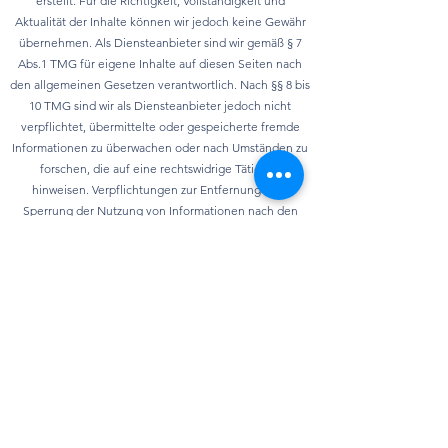
erstellt. Für die Richtigkeit, Vollständigkeit und
Aktualität der Inhalte können wir jedoch keine Gewähr
übernehmen. Als Diensteanbieter sind wir gemäß § 7
Abs.1 TMG für eigene Inhalte auf diesen Seiten nach
den allgemeinen Gesetzen verantwortlich. Nach §§ 8 bis
10 TMG sind wir als Diensteanbieter jedoch nicht
verpflichtet, übermittelte oder gespeicherte fremde
Informationen zu überwachen oder nach Umständen zu
forschen, die auf eine rechtswidrige Tätigkeit
hinweisen. Verpflichtungen zur Entfernung oder
Sperrung der Nutzung von Informationen nach den
allgemeinen Gesetzen bleiben hiervon unberührt. Eine
diesbezügliche Haftung ist jedoch erst ab dem
Zeitpunkt der Kenntnis einer konkreten
Rechtsverletzung möglich. Bei Bekanntwerden von
entsprechenden Rechtsverletzungen werden wir diese
Inhalte umgehend entfernen.
Datenschutz
Die Nutzung unserer Webseite ist in der Regel ohne
eine Angabe personenbezogener Daten möglich.
Soweit auf unseren Seiten personenbezogene Daten