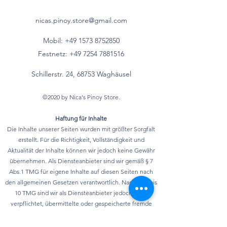
nicas.pinoy.store@gmail.com
Mobil: +49 157
3 8752850
Festnetz:
+49 7254 7881516
Schillerstr. 24, 68753 Waghäusel
©2020 by Nica's Pinoy Store.
Haftung für Inhalte
Die Inhalte unserer Seiten wurden mit größter Sorgfalt
erstellt. Für die Richtigkeit, Vollständigkeit und
Aktualität der Inhalte können wir jedoch keine Gewähr
übernehmen. Als Diensteanbieter sind wir gemäß § 7
Abs.1 TMG für eigene Inhalte auf diesen Seiten nach
den allgemeinen Gesetzen verantwortlich. Nach §§ 8 bis
10 TMG sind wir als Diensteanbieter jedoch nicht
verpflichtet, übermittelte oder gespeicherte fremde
Informationen zu überwachen oder nach Umständen zu
forschen, die auf eine rechtswidrige Tätigkeit