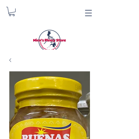
Nica's Pinoy Store
Danica Zimmermann