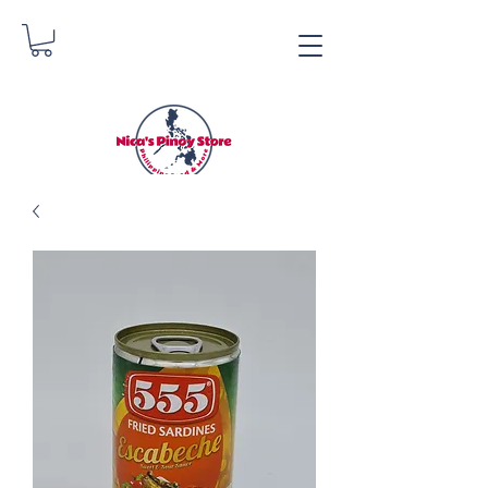
Nica's Pinoy Store
Danica Zimmermann