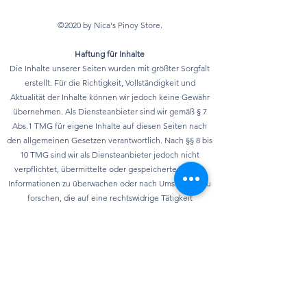
©2020 by Nica's Pinoy Store.
Haftung für Inhalte
Die Inhalte unserer Seiten wurden mit größter Sorgfalt
erstellt. Für die Richtigkeit, Vollständigkeit und
Aktualität der Inhalte können wir jedoch keine Gewähr
übernehmen. Als Diensteanbieter sind wir gemäß § 7
Abs.1 TMG für eigene Inhalte auf diesen Seiten nach
den allgemeinen Gesetzen verantwortlich. Nach §§ 8 bis
10 TMG sind wir als Diensteanbieter jedoch nicht
verpflichtet, übermittelte oder gespeicherte fremde
Informationen zu überwachen oder nach Umständen zu
forschen, die auf eine rechtswidrige Tätigkeit
hinweisen. Verpflichtungen zur Entfernung oder
Sperrung der Nutzung von Informationen nach den
allgemeinen Gesetzen bleiben hiervon unberührt. Eine
diesbezügliche Haftung ist jedoch erst ab dem
Zeitpunkt der Kenntnis einer konkreten
Rechtsverletzung möglich. Bei Bekanntwerden von
entsprechenden Rechtsverletzungen werden wir diese